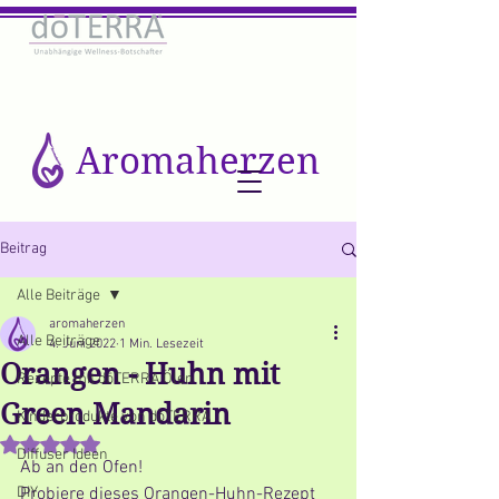
Aromaherzen
Beitrag
Alle Beiträge
aromaherzen
Alle Beiträge
4. Juni 2022
1 Min. Lesezeit
Orangen - Huhn mit
Rezepte mit dōTERRA Ölen
Green Mandarin
Kinderprodukte von dōTERRA
Mit NaN von 5 Sternen bewertet.
Diffuser Ideen
Ab an den Ofen! 
DIY
Probiere dieses Orangen-Huhn-Rezept 