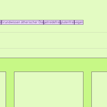
n
Grundwissen ätherischer Öle
getreidefrei
glutenfrei
vegan