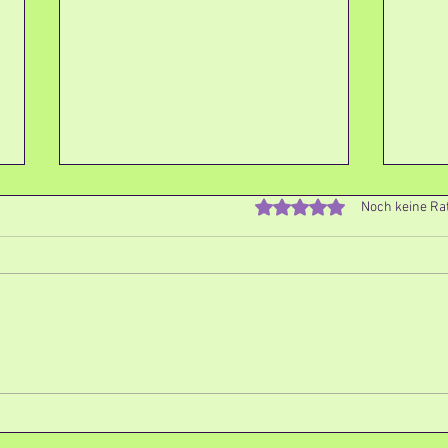
Mit 0 von 5 Sternen bewe
Noch keine Ra
Taco
Selbstgemachte Müsliriegel