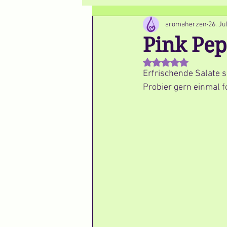
aromaherzen
26. Ju
Pink Pep
Mit NaN von 5 Stern
Erfrischende Salate 
Probier gern einmal f