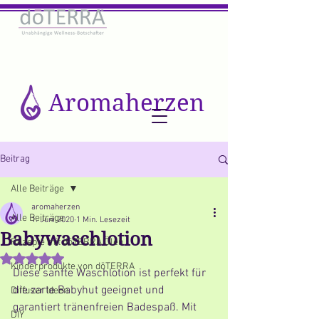
Aromaherzen
Beitrag
Alle Beiträge
aromaherzen
Alle Beiträge
1. Juni 2020
1 Min. Lesezeit
Babywaschlotion
Rezepte mit dōTERRA Ölen
Mit NaN von 5 Sternen bewertet.
Kinderprodukte von dōTERRA
Diese sanfte Waschlotion ist perfekt für 
die zarte Babyhut geeignet und 
Diffuser Ideen
garantiert tränenfreien Badespaß. Mit 
DIY