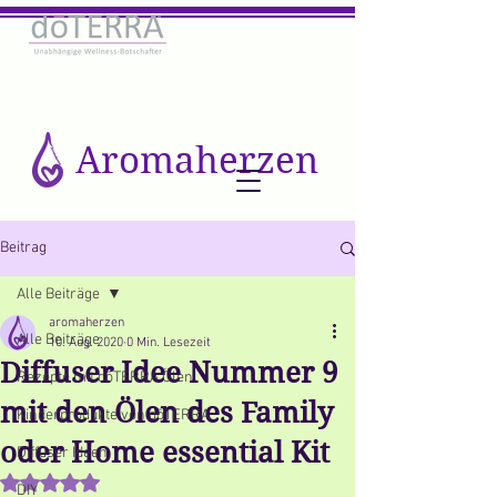
Aromaherzen
Beitrag
Alle Beiträge
aromaherzen
Alle Beiträge
10. Aug. 2020
0 Min. Lesezeit
Diffuser Idee Nummer 9
Rezepte mit dōTERRA Ölen
mit den Ölen des Family
Kinderprodukte von dōTERRA
oder Home essential Kit
Diffuser Ideen
Mit NaN von 5 Sternen bewertet.
DIY