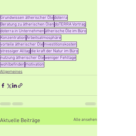
Grundwissen ätherischer Öle
doterra
Beratung zu ätherischen Ölen
doTERRA Vortrag
doterra in Unternehmen
ätherische Öle im Büro
Konzentration
Arbeitsatmosphäre
vorteile ätherischer Öle
Investitionskosten
stressiger Alltag
die kraft der Natur im Büro
nutzung ätherischer Öle
weniger Fehltage
wohlbefinden
motivation
Allgemeines
Alle ansehen
Aktuelle Beiträge