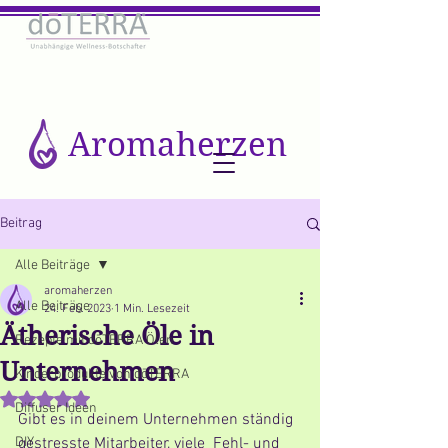
Aromaherzen
Beitrag
Alle Beiträge
aromaherzen
Alle Beiträge
24. Feb. 2023
1 Min. Lesezeit
Ätherische Öle in
Rezepte mit dōTERRA Ölen
Unternehmen
Kinderprodukte von dōTERRA
Mit NaN von 5 Sternen bewertet.
Diffuser Ideen
Gibt es in deinem Unternehmen ständig 
DIY
gestresste Mitarbeiter, viele  Fehl- und 